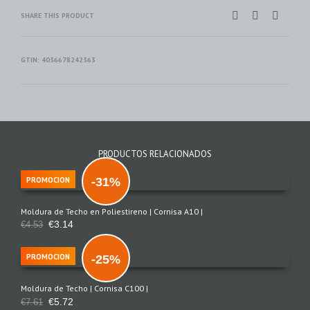
SHARE THIS PRODUCT
GTIN:
4036678242363
PRODUCTOS RELACIONADOS
PROMOCION
-31%
Moldura de Techo en Poliestireno | Cornisa A10 |
€
3.14
€
4.53
PROMOCION
-25%
Moldura de Techo | Cornisa C100 |
€
5.72
€
7.61